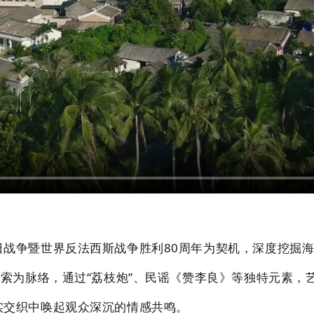
日战争暨世界反法西斯战争胜利80周年为契机，深度挖掘
线索为脉络，通过“荔枝炮”、民谣《赞李良》等独特元素，
实交织中唤起观众深沉的情感共鸣。