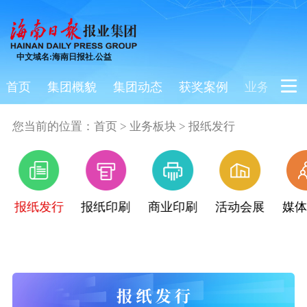
中文域名:海南日报社.公益
首页
集团概貌
集团动态
获奖案例
业务板块
您当前的位置：
首页
>
业务板块
>
报纸发行
报纸发行
报纸印刷
商业印刷
活动会展
媒